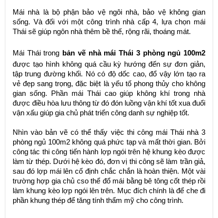
Mái nhà là bộ phận bảo vệ ngôi nhà, bảo vệ không gian
sống. Và đối với một công trình nhà cấp 4, lựa chọn mái
Thái sẽ giúp ngôn nhà thêm bề thế, rộng rãi, thoáng mát.
Mái Thái trong
bản vẽ nhà mái Thái 3 phòng ngủ 100m2
được tạo hình không quá cầu kỳ hướng đến sự đơn giản,
tập trung đường khối. Nó có độ dốc cao, đổ vậy lớn tạo ra
vẻ đẹp sang trọng, đặc biệt là yếu tố phong thủy cho không
gian sống. Phần mái Thái cao giúp không khí trong nhà
được điều hòa lưu thông từ đó đón luồng vận khí tốt xua đuổi
vận xấu giúp gia chủ phát triển công danh sự nghiệp tốt.
Nhìn vào bản vẽ có thể thấy việc thi công mái Thái nhà 3
phòng ngủ 100m2 không quá phức tạp và mất thời gian. Bởi
công tác thi công tiến hành lợp ngói trên hệ khung kèo được
làm từ thép. Dưới hệ kèo đó, đơn vị thi công sẽ làm trần giả,
sau đó lợp mái lên cố định chắc chắn là hoàn thiện. Một vài
trường hợp gia chủ cso thể đổ mái bằng bê tông cốt thép rồi
làm khung kèo lợp ngói lên trên. Mục đích chính là để che đi
phần khung thép để tăng tính thẩm mỹ cho công trình.