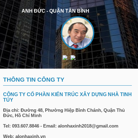
ANH ĐỨC - QUẬN TÂN BÌNH
THÔNG TIN CÔNG TY
CÔNG TY CỔ PHẦN KIẾN TRÚC XÂY DỰNG NHÀ TINH
TÚY
Địa chỉ: Đường 48, Phường Hiệp Bình Chánh, Quận Thủ
Đức, Hồ Chí Minh
Tel: 093.607.8846 - Email: alonhaxinh2018@gmail.com
Web: alonhaxinh.vn