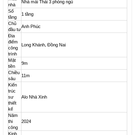
Nhà mái Thái 3 phòng ngủ
nhà
Số
1 tầng
tầng
Chủ
Anh Phúc
đầu tư
Địa
điểm
Long Khánh, Đồng Nai
công
trình
Mặt
9m
tiền
Chiều
11m
sâu
Kiến
trúc
sư
Alo Nhà Xinh
thiết
kế
Năm
thi
2024
công
Kinh