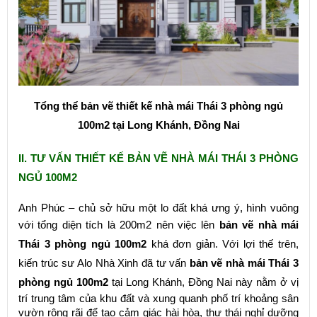
Tổng thể bản vẽ thiết kế nhà mái Thái 3 phòng ngủ
100m2 tại Long Khánh, Đồng Nai
II. TƯ VẤN THIẾT KẾ BẢN VẼ NHÀ MÁI THÁI 3 PHÒNG
NGỦ 100M2
Anh Phúc – chủ sở hữu một lo đất khá ưng ý, hình vuông
với tổng diện tích là 200m2 nên việc lên
bản vẽ nhà mái
Thái 3 phòng ngủ 100m2
khá đơn giản. Với lợi thế trên,
kiến trúc sư Alo Nhà Xinh đã tư vấn
bản vẽ nhà mái Thái 3
phòng ngủ 100m2
tại Long Khánh, Đồng Nai này nằm ở vị
trí trung tâm của khu đất và xung quanh phố trí khoảng sân
vườn rộng rãi để tạo cảm giác hài hòa, thư thái nghỉ dưỡng