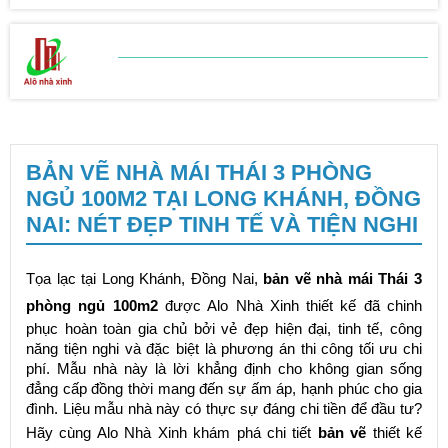
BẢNG BÁO GIÁ
SỬA CHỮA NHÀ
BẢN VẼ NHÀ MÁI THÁI 3 PHÒNG
NGỦ 100M2 TẠI LONG KHÁNH, ĐỒNG
NAI: NÉT ĐẸP TINH TẾ VÀ TIỆN NGHI
Tọa lạc tại Long Khánh, Đồng Nai,
bản vẽ nhà mái Thái 3
phòng ngủ 100m2
được Alo Nhà Xinh thiết kế đã chinh
phục hoàn toàn gia chủ bởi vẻ đẹp hiện đại, tinh tế, công
năng tiện nghi và đặc biệt là phương án thi công tối ưu chi
phí. Mẫu nhà này là lời khẳng định cho không gian sống
đẳng cấp đồng thời mang đến sự ấm áp, hạnh phúc cho gia
đình. Liệu mẫu nhà này có thực sự đáng chi tiền để đầu tư?
Hãy cùng Alo Nhà Xinh khám phá chi tiết
bản vẽ
thiết kế