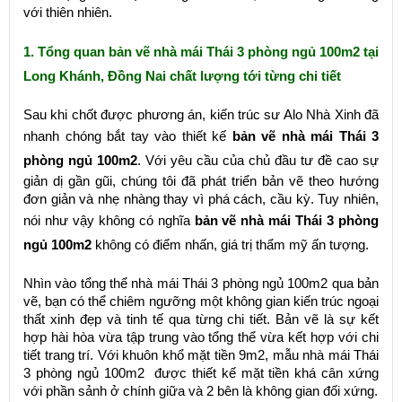
với thiên nhiên.
1. Tổng quan bản vẽ nhà mái Thái 3 phòng ngủ 100m2 tại
Long Khánh, Đồng Nai chất lượng tới từng chi tiết
Sau khi chốt được phương án, kiến trúc sư Alo Nhà Xinh đã
nhanh chóng bắt tay vào thiết kế
bản vẽ nhà mái Thái 3
phòng ngủ 100m2
. Với yêu cầu của chủ đầu tư đề cao sự
giản dị gần gũi, chúng tôi đã phát triển bản vẽ theo hướng
đơn giản và nhẹ nhàng thay vì phá cách, cầu kỳ. Tuy nhiên,
nói như vậy không có nghĩa
bản vẽ nhà mái Thái 3 phòng
ngủ 100m2
không có điểm nhấn, giá trị thẩm mỹ ấn tượng.
Nhìn vào tổng thể nhà mái Thái 3 phòng ngủ 100m2 qua bản
vẽ, bạn có thể chiêm ngưỡng một không gian kiến trúc ngoại
thất xinh đẹp và tinh tế qua từng chi tiết. Bản vẽ là sự kết
hợp hài hòa vừa tập trung vào tổng thể vừa kết hợp với chi
tiết trang trí. Với khuôn khổ mặt tiền 9m2, mẫu nhà mái Thái
3 phòng ngủ 100m2 được thiết kế mặt tiền khá cân xứng
với phần sảnh ở chính giữa và 2 bên là không gian đối xứng.