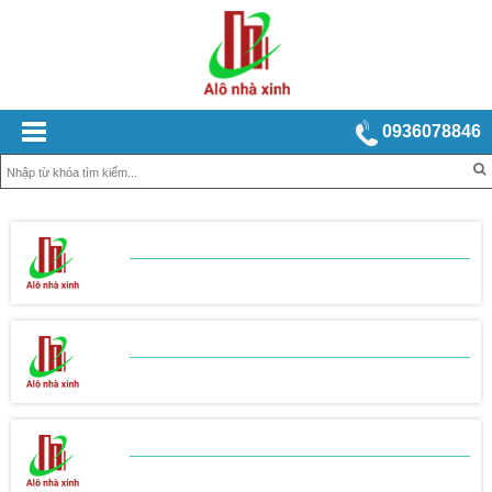
0936078846
BẢNG BÁO GIÁ
XÂY NHÀ TRỌN GÓI
BẢNG BÁO GIÁ
THI CÔNG THÔ
BẢNG BÁO GIÁ
THI CÔNG HOÀN THIỆN