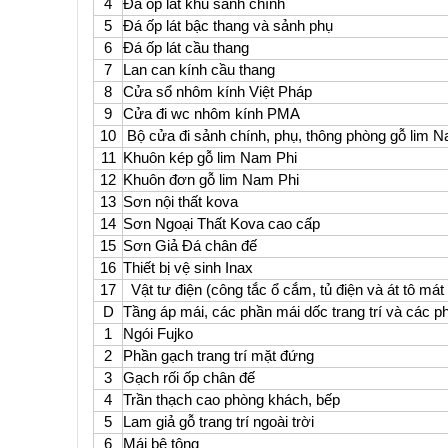
4
Đá ốp lát khu sảnh chính
5
Đá ốp lát bậc thang và sảnh phụ
6
Đá ốp lát cầu thang
7
Lan can kính cầu thang
8
Cửa sổ nhôm kính Việt Pháp
9
Cửa đi wc nhôm kính PMA
10
Bộ cửa đi sảnh chính, phụ, thông phòng gỗ lim 
11
Khuôn kép gỗ lim Nam Phi
12
Khuôn đơn gỗ lim Nam Phi
13
Sơn nội thất kova
14
Sơn Ngoại Thất Kova cao cấp
15
Sơn Giả Đá chân đế
16
Thiết bị vệ sinh Inax
17
Vật tư điện (công tắc ổ cắm, tủ điện và át tô m
D
Tầng áp mái, các phần mái dốc trang trí và các p
1
Ngói Fujko
2
Phần gạch trang trí mặt đứng
3
Gạch rối ốp chân đế
4
Trần thạch cao phòng khách, bếp
5
Lam giả gỗ trang trí ngoài trời
6
Mái bê tông