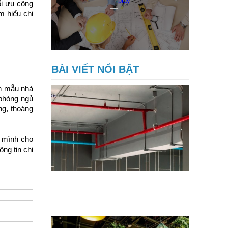
ối ưu công
m hiểu chi
BÀI VIẾT NỔI BẬT
ch mẫu nhà
 phòng ngủ
ng, thoáng
a mình cho
ng tin chi
4 hạng mục sửa nhà hàng chuẩn
PCCC cốt lõi giúp nhà hàng yên tâm
đón khách