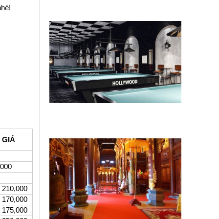
nhiêu tiền?
nhé!
Sửa chữa quán bida theo xu hướng
mới để thu hút khách trẻ
 GIÁ
.000
,000
,000
,000