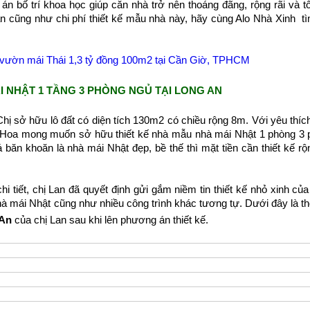
 án bố trí khoa học giúp căn nhà trở nên thoáng đãng, rộng rãi và t
án cũng như chi phí thiết kế mẫu nhà này, hãy cùng Alo Nhà Xinh tì
 vườn mái Thái 1,3 tỷ đồng 100m2 tại Cần Giờ, TPHCM
ÁI NHẬT 1 TẦNG 3 PHÒNG NGỦ TẠI LONG AN
Chị sở hữu lô đất có diện tích 130m2 có chiều rộng 8m. Với yêu thí
chị Hoa mong muốn sở hữu thiết kế nhà mẫu nhà mái Nhật 1 phòng 3
há băn khoăn là nhà mái Nhật đẹp, bề thế thì mặt tiền cần thiết kế rộ
i tiết, chị Lan đã quyết định gửi gắm niềm tin thiết kế nhỏ xinh củ
nhà mái Nhật cũng như nhiều công trình khác tương tự. Dưới đây là thô
 An
của chị Lan sau khi lên phương án thiết kế.