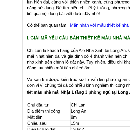
lùn hiện đại, cùng với thiên nhiên xanh, cùng phương
năng sử dụng. Để tìm hiểu chi tiết ý tưởng, phương 
tiết qua nội dung bài viết dưới đây nhé!
Có thể bạn quan tâm:
Mãn nhãn với mẫu thiết kế nhà
I. GIẢI MÃ YÊU CẦU BẢN THIẾT KẾ MẪU NHÀ M
Chị Lan là khách hàng của Alo Nhà Xinh tại Long An. 
mái Nhật hiện đại và gia đình có 4 thành viên nên 
nhỏ xinh trên chính lô đất này. Tuy nhiên, điều chị k
đãng tuy nhiên mặt tiền chỉ có 8m.
Và sau khi được kiến trúc sư tư vấn lên phương án ch
đơn vị vì chúng tôi đã có nhiều kinh nghiệm thi công 
tiết
mẫu nhà mái Nhật 1 tầng 3 phòng ngủ tại Long
Chủ đầu tư
Chị Lan
Địa điểm thi công
Long An
Mặt tiền
8m
Chiều sâu
15m
Diện tích lô đất
130m2