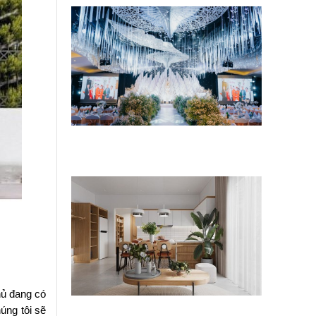
5 sai lầm cần tránh khi cải tọa trung
tâm tiệc cưới xuống cấp
hủ đang có
Sửa chữa nhà phố chữa lành bao
húng tôi sẽ