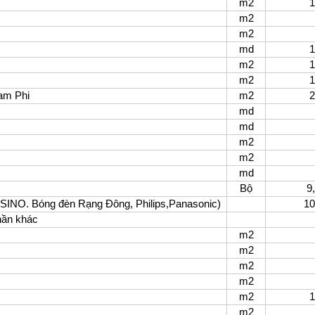
m2
1,25
m2
900
m2
900
md
1,60
m2
1,70
m2
1,50
Nam Phi
m2
2,50
md
800
md
580
m2
55,
m2
70,
md
180
Bộ
9,00
át SINO. Bóng đèn Rạng Đông, Philips,Panasonic)
10,00
hần khác
m2
180
m2
240
m2
200
m2
170
m2
1,50
m2