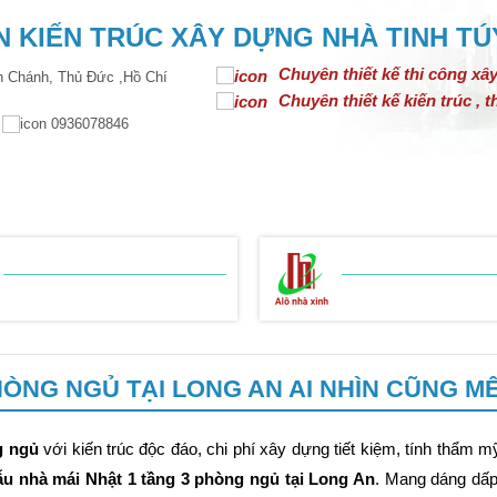
 KIẾN TRÚC XÂY DỰNG NHÀ TINH TÚ
Chuyên thiết kế thi công xâ
 Chánh, Thủ Đức ,Hồ Chí
Chuyên thiết kế kiến trúc , th
m
0936078846
N TRÚC
THIẾT KẾ NỘI THẤT
THI CÔNG XÂY DỰNG
BẢNG BÁO GIÁ
BẢNG BÁO GIÁ
THI CÔNG THÔ
THI CÔNG HOÀN
HÒNG NGỦ TẠI LONG AN AI NHÌN CŨNG M
g ngủ
với kiến trúc độc đáo, chi phí xây dựng tiết kiệm, tính thẩm mỹ
u nhà mái Nhật 1 tầng 3 phòng ngủ tại Long An
. Mang dáng dấp