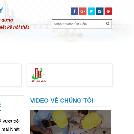
Y
y dựng
iết kế nội thất
SỬA CHỮA NHÀ
BẢNG GIÁ
LIÊN HỆ
BẢNG BÁO GIÁ
 THIỆN
SỬA CHỮA NHÀ
VIDEO VỀ CHÚNG TÔI
Ê
 vượt trội
 mái Nhật