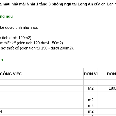
ua
mẫu nhà mái Nhật 1 tầng 3 phòng ngủ tại Long An
của chị Lan 
hòng ngủ
t kế được tính như sau:
ện tích dưới 120m2)
ơ thiết kế (diện tích 120-dưới 150m2)
sơ thiết kế (diện tích từ 150 - dưới 200m2).
An
CÔNG VIỆC
ĐƠN VỊ
ĐƠN
M2
180
m2
210
m2
170
m4
m2
175