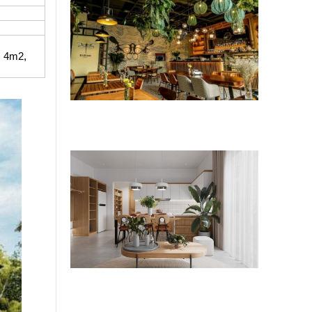
: 4m2,
Tiêu chí chọn đơn vị cải tạo F&B uy
tín
Chi phí sửa quán ăn chay bao nhiêu
tiền?