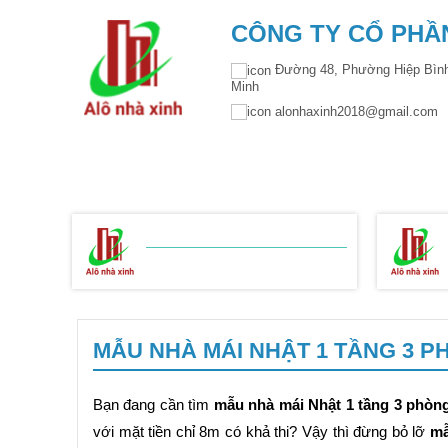
CÔNG TY CỔ PHẦN
Đường 48, Phường Hiệp Bình
Minh
alonhaxinh2018@gmail.co
TRANG CHỦ
GIỚI THIỆU
THIẾT KẾ KIẾ
BẢNG BÁO GIÁ
XÂY NHÀ TRỌN GÓI
MẪU NHÀ MÁI NHẬT 1 TẦNG 3 P
Bạn đang cần tìm
mẫu nhà mái Nhật 1 tầng 3 phòn
với mặt tiền chỉ 8m có khả thi? Vậy thì đừng bỏ lỡ
mẫ