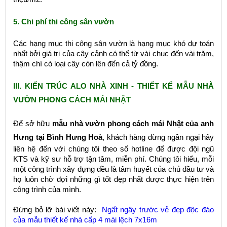
5. Chi phí thi công sân vườn
Các hạng mục thi công sân vườn là hạng mục khó dự toán
nhất bởi giá trị của cây cảnh có thể từ vài chục đến vài trăm,
thậm chí có loại cây còn lên đến cả tỷ đồng.
III. KIẾN TRÚC ALO NHÀ XINH - THIẾT KẾ MẪU NHÀ
VƯỜN PHONG CÁCH MÁI NHẬT
Để sở hữu
mẫu nhà vườn phong cách mái Nhật của anh
Hưng tại Bình Hưng Hoà
, khách hàng đừng ngần ngại hãy
liên hệ đến với chúng tôi theo số hotline để được đội ngũ
KTS và kỹ sư hỗ trợ tận tâm, miễn phí. Chúng tôi hiểu, mỗi
một công trình xây dựng đều là tâm huyết của chủ đầu tư và
họ luôn chờ đợi những gì tốt đẹp nhất được thực hiện trên
công trình của mình.
Đừng bỏ lỡ bài viết này:
Ngất ngây trước vẻ đẹp độc đáo
của mẫu thiết kế nhà cấp 4 mái lệch 7x16m