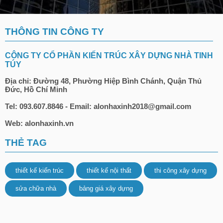
THÔNG TIN CÔNG TY
CÔNG TY CỔ PHẦN KIẾN TRÚC XÂY DỰNG NHÀ TINH
TÚY
Địa chỉ: Đường 48, Phường Hiệp Bình Chánh, Quận Thủ
Đức, Hồ Chí Minh
Tel: 093.607.8846 - Email: alonhaxinh2018@gmail.com
Web: alonhaxinh.vn
THẺ TAG
thiết kế kiến trúc
thiết kế nội thất
thi công xây dựng
sửa chữa nhà
bảng giá xây dựng