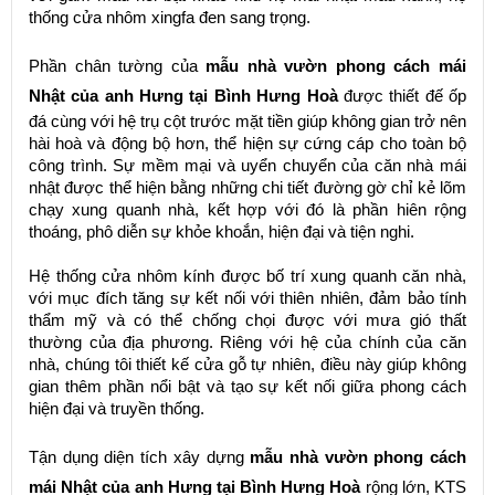
thống cửa nhôm xingfa đen sang trọng.
Phần chân tường của
mẫu nhà vườn phong cách mái
Nhật của anh Hưng tại Bình Hưng Hoà
được thiết đế ốp
đá cùng với hệ trụ cột trước mặt tiền giúp không gian trở nên
hài hoà và động bộ hơn, thể hiện sự cứng cáp cho toàn bộ
công trình. Sự mềm mại và uyển chuyển của căn nhà mái
nhật được thể hiện bằng những chi tiết đường gờ chỉ kẻ lõm
chạy xung quanh nhà, kết hợp với đó là phần hiên rộng
thoáng, phô diễn sự khỏe khoắn, hiện đại và tiện nghi.
Hệ thống cửa nhôm kính được bố trí xung quanh căn nhà,
với mục đích tăng sự kết nối với thiên nhiên, đảm bảo tính
thẩm mỹ và có thể chống chọi được với mưa gió thất
thường của địa phương. Riêng với hệ của chính của căn
nhà, chúng tôi thiết kế cửa gỗ tự nhiên, điều này giúp không
gian thêm phần nổi bật và tạo sự kết nối giữa phong cách
hiện đại và truyền thống.
Tận dụng diện tích xây dựng
mẫu nhà vườn phong cách
mái Nhật của anh Hưng tại Bình Hưng Hoà
rộng lớn, KTS