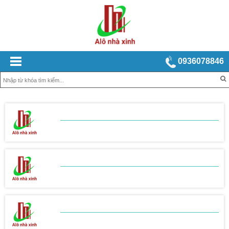
0936078846
BẢNG BÁO GIÁ
XÂY NHÀ TRỌN GÓI
BẢNG BÁO GIÁ
THI CÔNG THÔ
BẢNG BÁO GIÁ
THI CÔNG HOÀN THIỆN