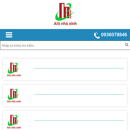
0936078846
BẢNG BÁO GIÁ
XÂY NHÀ TRỌN GÓI
BẢNG BÁO GIÁ
THI CÔNG THÔ
BẢNG BÁO GIÁ
THI CÔNG HOÀN THIỆN