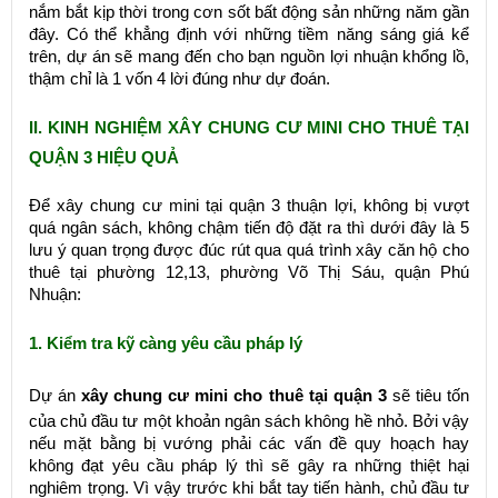
nắm bắt kịp thời trong cơn sốt bất động sản những năm gần
đây. Có thể khẳng định với những tiềm năng sáng giá kể
trên, dự án sẽ mang đến cho bạn nguồn lợi nhuận khổng lồ,
thậm chỉ là 1 vốn 4 lời đúng như dự đoán.
II. KINH NGHIỆM XÂY CHUNG CƯ MINI CHO THUÊ TẠI
QUẬN 3 HIỆU QUẢ
Để xây chung cư mini tại quận 3 thuận lợi, không bị vượt
quá ngân sách, không chậm tiến độ đặt ra thì dưới đây là 5
lưu ý quan trọng được đúc rút qua quá trình xây căn hộ cho
thuê tại phường 12,13, phường Võ Thị Sáu, quận Phú
Nhuận:
1. Kiểm tra kỹ càng yêu cầu pháp lý
Dự án
xây chung cư mini cho thuê tại quận 3
sẽ tiêu tốn
của chủ đầu tư một khoản ngân sách không hề nhỏ. Bởi vậy
nếu mặt bằng bị vướng phải các vấn đề quy hoạch hay
không đạt yêu cầu pháp lý thì sẽ gây ra những thiệt hại
nghiêm trọng. Vì vậy trước khi bắt tay tiến hành, chủ đầu tư