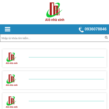
0936078846
BẢNG BÁO GIÁ
XÂY NHÀ TRỌN GÓI
BẢNG BÁO GIÁ
THI CÔNG THÔ
BẢNG BÁO GIÁ
THI CÔNG HOÀN THIỆN