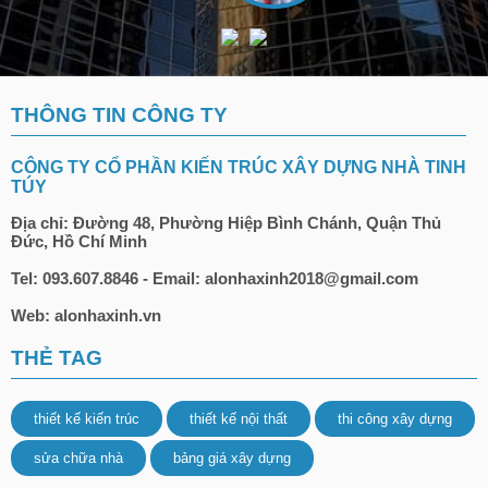
THÔNG TIN CÔNG TY
CÔNG TY CỔ PHẦN KIẾN TRÚC XÂY DỰNG NHÀ TINH
TÚY
Địa chỉ: Đường 48, Phường Hiệp Bình Chánh, Quận Thủ
Đức, Hồ Chí Minh
Tel: 093.607.8846 - Email: alonhaxinh2018@gmail.com
Web: alonhaxinh.vn
THẺ TAG
thiết kế kiến trúc
thiết kế nội thất
thi công xây dựng
sửa chữa nhà
bảng giá xây dựng