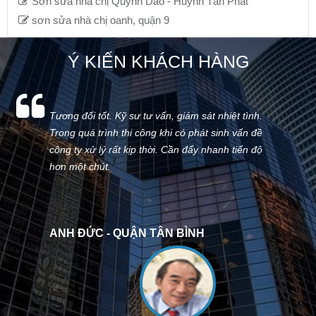
Sơn sửa nhà chị Quỳnh Dao - Huỳnh Tấn Phát
sơn sửa nhà chị oanh, quận 9
Ý KIẾN KHÁCH HÀNG
Tương đối tốt. Kỹ sư tư vấn, giám sát nhiệt tình.
Trong quá trình thi công khi có phát sinh vấn đề
công ty xử lý rất kịp thời. Cần đẩy nhanh tiến độ
hơn một chút.
ANH ĐỨC - QUẬN TÂN BÌNH