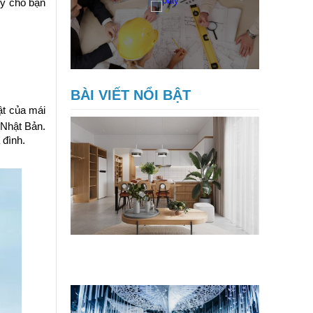
 ý cho bạn
BÀI VIẾT NỔI BẬT
ật của mái
 Nhật Bản.
 đình.
Chi phí sửa quán ăn chay bao nhiêu
tiền?