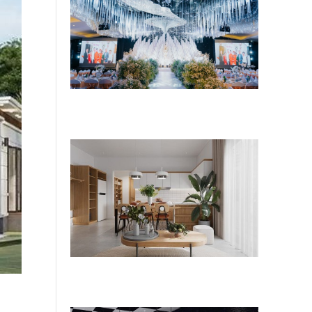
5 sai lầm cần tránh khi cải tọa trung
tâm tiệc cưới xuống cấp
Sửa chữa nhà phố chữa lành bao
nhiêu tiền?