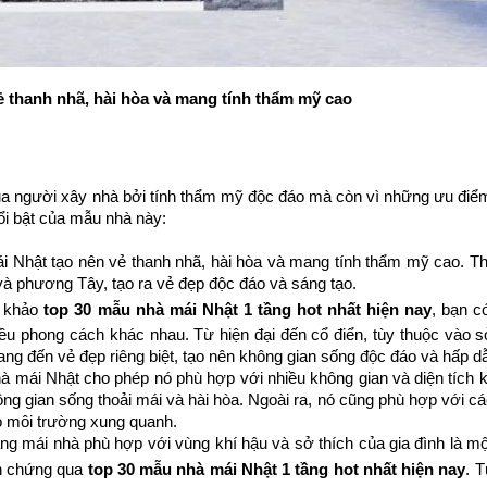
ẻ thanh nhã, hài hòa và mang tính thẩm mỹ cao
ủa người xây nhà bởi tính thẩm mỹ độc đáo mà còn vì những ưu điểm
nổi bật của mẫu nhà này:
ái Nhật tạo nên vẻ thanh nhã, hài hòa và mang tính thẩm mỹ cao. Th
và phương Tây, tạo ra vẻ đẹp độc đáo và sáng tạo.
m khảo
top 30 mẫu nhà mái Nhật 1 tầng hot nhất hiện nay
, bạn c
hiều phong cách khác nhau. Từ hiện đại đến cổ điển, tùy thuộc vào s
g đến vẻ đẹp riêng biệt, tạo nên không gian sống độc đáo và hấp d
hà mái Nhật cho phép nó phù hợp với nhiều không gian và diện tích 
ông gian sống thoải mái và hài hòa. Ngoài ra, nó cũng phù hợp với c
o môi trường xung quanh.
dạng mái nhà phù hợp với vùng khí hậu và sở thích của gia đình là m
nh chứng qua
top 30 mẫu nhà mái Nhật 1 tầng hot nhất hiện nay
. T