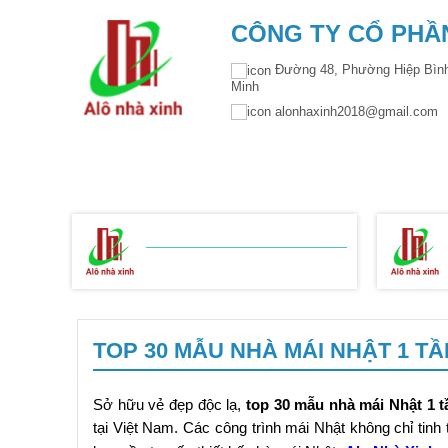
CÔNG TY CỔ PHẦN
Đường 48, Phường Hiệp Bình
Minh
alonhaxinh2018@gmail.co
TRANG CHỦ
GIỚI THIỆU
THIẾT KẾ KIẾ
BẢNG BÁO GIÁ
XÂY NHÀ TRỌN GÓI
TOP 30 MẪU NHÀ MÁI NHẬT 1 T
Sở hữu vẻ đẹp độc lạ,
top 30 mẫu nhà mái Nhật 1 t
tại Việt Nam. Các công trình mái Nhật không chỉ tinh 