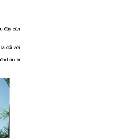
au đây cần
 là đối với
òi hỏi chi