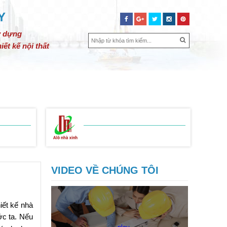
Y
y dựng
iết kế nội thất
SỬA CHỮA NHÀ
BẢNG GIÁ
LIÊN HỆ
BẢNG BÁO GIÁ
 THIỆN
SỬA CHỮA NHÀ
VIDEO VỀ CHÚNG TÔI
iết kế nhà
ớc ta. Nếu