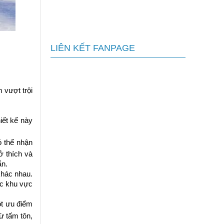
Bí quyết tiêu âm quán beer garden
hiệu quả, hạn chế tiếng ồn đến 80%
LIÊN KẾT FANPAGE
 vượt trội
iết kế này
ó thể nhận
ở thích và
ẫn.
khác nhau.
ác khu vực
ột ưu điểm
ừ tấm tôn,