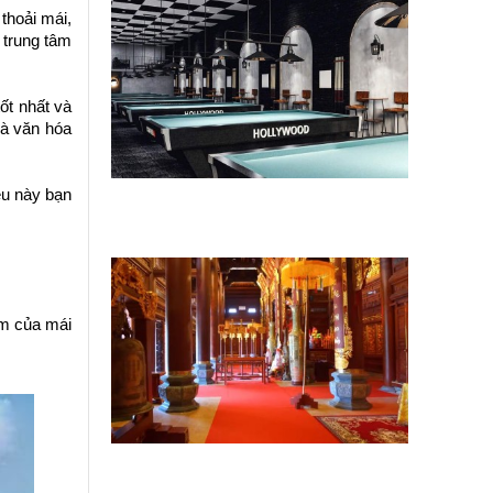
thoải mái,
 trung tâm
ốt nhất và
và văn hóa
ều này bạn
Sửa chữa quán bida theo xu hướng
mới để thu hút khách trẻ
ểm của mái
Kinh nghiệm sửa chữa công trình
tâm linh không làm mất bản sắc