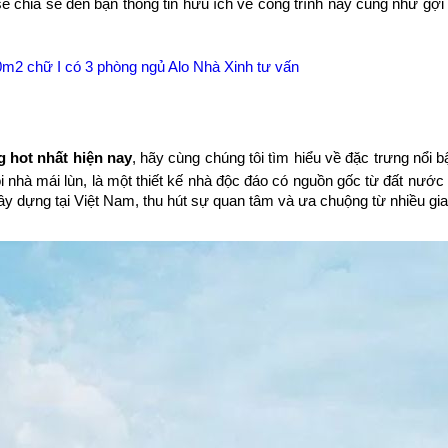
ẽ chia sẻ đến bạn thông tin hữu ích về công trình này cũng như gợi
80m2 chữ I có 3 phòng ngủ Alo Nhà Xinh tư vấn
g hot nhất hiện nay
, hãy cùng chúng tôi tìm hiểu về đặc trưng nổi b
i nhà mái lùn, là một thiết kế nhà độc đáo có nguồn gốc từ đất nước
xây dựng tại Việt Nam, thu hút sự quan tâm và ưa chuộng từ nhiều gia