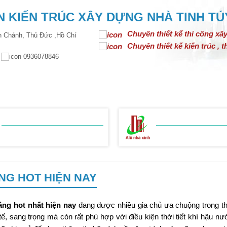
 KIẾN TRÚC XÂY DỰNG NHÀ TINH TÚ
Chuyên thiết kế thi công xâ
 Chánh, Thủ Đức ,Hồ Chí
Chuyên thiết kế kiến trúc , th
m
0936078846
N TRÚC
THIẾT KẾ NỘI THẤT
THI CÔNG XÂY DỰNG
BẢNG BÁO GIÁ
BẢNG BÁO GIÁ
THI CÔNG THÔ
THI CÔNG HOÀN
ẦNG HOT HIỆN NAY
ầng hot nhất hiện nay
đang được nhiều gia chủ ưa chuộng trong th
tế, sang trọng mà còn rất phù hợp với điều kiện thời tiết khí hậu nư