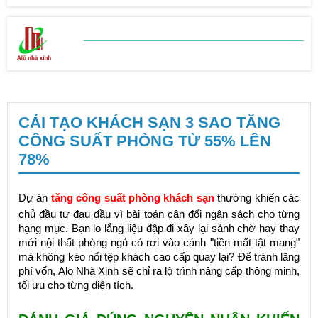
BẢNG BÁO GIÁ
SỬA CHỮA NHÀ
CẢI TẠO KHÁCH SẠN 3 SAO TĂNG
CÔNG SUẤT PHÒNG TỪ 55% LÊN
78%
Dự án
tăng công suất phòng khách sạn
thường khiến các
chủ đầu tư đau đầu vì bài toán cân đối ngân sách cho từng
hạng mục. Bạn lo lắng liệu đập đi xây lại sảnh chờ hay thay
mới nội thất phòng ngủ có rơi vào cảnh "tiền mất tật mang"
mà không kéo nổi tệp khách cao cấp quay lại? Để tránh lãng
phí vốn, Alo Nhà Xinh sẽ chỉ ra lộ trình nâng cấp thông minh,
tối ưu cho từng diện tích.