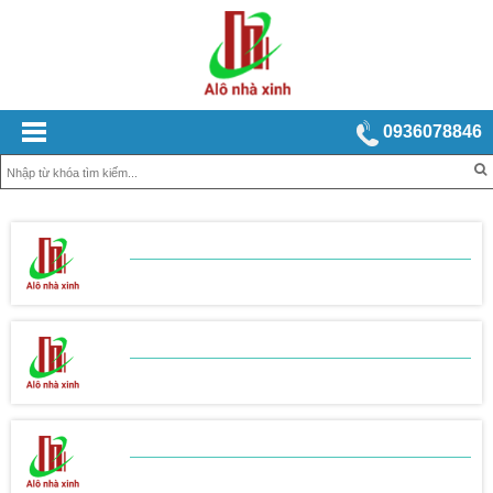
0936078846
BẢNG BÁO GIÁ
XÂY NHÀ TRỌN GÓI
BẢNG BÁO GIÁ
THI CÔNG THÔ
BẢNG BÁO GIÁ
THI CÔNG HOÀN THIỆN