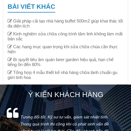
BÀI VIẾT KHÁC
Giải pháp cải tạo nhà hàng buffet 500m2 giúp khai thác tối
đa diện tích
Kinh nghiệm sửa chữa công trình tâm linh không làm mất
bản sắc
Các hạng mục quan trọng khi sửa chữa chùa cần thực
hiện
Bí quyết tiêu âm quán beer garden hiệu quả, hạn chế
tiếng ồn đến 80%
Tổng hợp 4 mẫu thiết kế nhà hàng chữa lành chuẩn gu
giới tinh hoa
Ý KIẾN KHÁCH HÀNG
Tương đối tốt. Kỹ sư tư vấn, giám sát nhiệt tình.
Trong quá trình thi công khi có phát sinh vấn đề
công ty xử lý rất kịp thời. Cần đẩy nhanh tiến độ