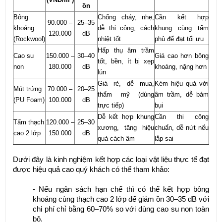
ồn
Bông
Chống cháy, nhẹ,
Cần kết hợp
90.000 –
25–35
khoáng
dễ thi công, cách
khung cùng tấm
120.000
dB
(Rockwool)
nhiệt tốt
phủ để đạt tối ưu
Hấp thụ âm trầm
Cao su
150.000 –
30–40
Giá cao hơn bông
tốt, bền, ít bị xẹp
non
180.000
dB
khoáng, nặng hơn
lún
Giá rẻ, dễ mua,
Kém hiệu quả với
Mút trứng
70.000 –
20–25
thẩm mỹ (dùng
âm trầm, dễ bám
(PU Foam)
100.000
dB
trực tiếp)
bụi
Dễ kết hợp khung
Cần thi công
Tấm thạch
120.000 –
25–30
xương, tăng hiệu
chuẩn, dễ nứt nếu
cao 2 lớp
150.000
dB
quả cách âm
lắp sai
Dưới đây là kinh nghiệm kết hợp các loại vật liệu thực tế đạt
được hiệu quả cao quý khách có thể tham khảo:
- Nếu ngân sách hạn chế thì có thể kết hợp bông
khoáng cùng thạch cao 2 lớp để giảm ồn 30–35 dB với
chi phí chỉ bằng 60–70% so với dùng cao su non toàn
bộ.