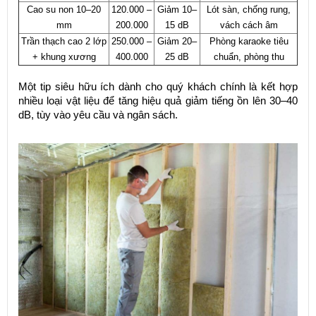
Cao su non 10–20
120.000 –
Giảm 10–
Lót sàn, chống rung,
mm
200.000
15 dB
vách cách âm
Trần thạch cao 2 lớp
250.000 –
Giảm 20–
Phòng karaoke tiêu
+ khung xương
400.000
25 dB
chuẩn, phòng thu
Một tip siêu hữu ích dành cho quý khách chính là kết hợp
nhiều loại vật liệu để tăng hiệu quả giảm tiếng ồn lên 30–40
dB, tùy vào yêu cầu và ngân sách.