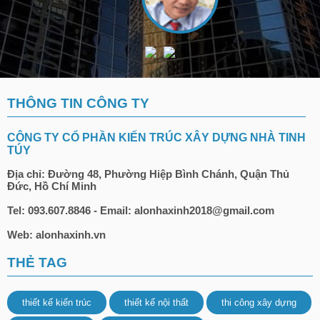
THÔNG TIN CÔNG TY
CÔNG TY CỔ PHẦN KIẾN TRÚC XÂY DỰNG NHÀ TINH
TÚY
Địa chỉ: Đường 48, Phường Hiệp Bình Chánh, Quận Thủ
Đức, Hồ Chí Minh
Tel: 093.607.8846 - Email: alonhaxinh2018@gmail.com
Web: alonhaxinh.vn
THẺ TAG
thiết kế kiến trúc
thiết kế nội thất
thi công xây dựng