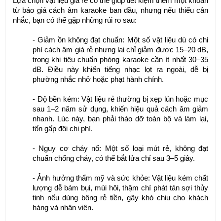
Lựa chọn vật liệu giá rẻ có thể giúp tiết kiệm thêm một khoản
từ báo giá cách âm karaoke ban đầu, nhưng nếu thiếu cân
nhắc, bạn có thể gặp những rủi ro sau:
- Giảm ồn không đạt chuẩn: Một số vật liệu dù có chi
phí cách âm giá rẻ nhưng lại chỉ giảm được 15–20 dB,
trong khi tiêu chuẩn phòng karaoke cần ít nhất 30–35
dB. Điều này khiến tiếng nhạc lọt ra ngoài, dễ bị
phường nhắc nhở hoặc phạt hành chính.
- Độ bền kém: Vật liệu rẻ thường bị xẹp lún hoặc mục
sau 1–2 năm sử dụng, khiến hiệu quả cách âm giảm
nhanh. Lúc này, bạn phải tháo dỡ toàn bộ và làm lại,
tốn gấp đôi chi phí.
- Nguy cơ cháy nổ: Một số loại mút rẻ, không đạt
chuẩn chống cháy, có thể bắt lửa chỉ sau 3–5 giây.
- Ảnh hưởng thẩm mỹ và sức khỏe: Vật liệu kém chất
lượng dễ bám bụi, mùi hôi, thậm chí phát tán sợi thủy
tinh nếu dùng bông rẻ tiền, gây khó chịu cho khách
hàng và nhân viên.