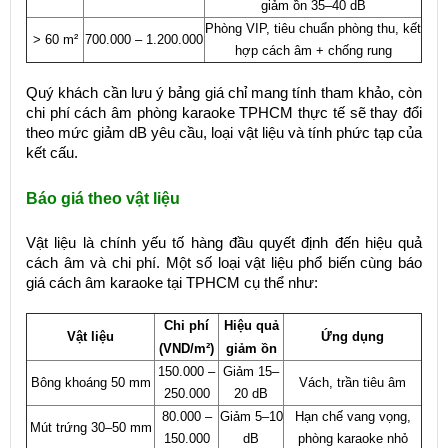
giảm ồn 35–40 dB
Phòng VIP, tiêu chuẩn phòng thu, kết
> 60 m²
700.000 – 1.200.000
hợp cách âm + chống rung
Quý khách cần lưu ý bảng giá chỉ mang tính tham khảo, còn
chi phí cách âm phòng karaoke TPHCM thực tế sẽ thay đổi
theo mức giảm dB yêu cầu, loại vật liệu và tính phức tạp của
kết cấu.
Báo giá theo vật liệu
Vật liệu là chính yếu tố hàng đầu quyết định đến hiệu quả
cách âm và chi phí. Một số loại vật liệu phổ biến cùng báo
giá cách âm karaoke tại TPHCM cụ thể như:
Chi phí
Hiệu quả
Vật liệu
Ứng dụng
(VND/m²)
giảm ồn
150.000 –
Giảm 15–
Bông khoáng 50 mm
Vách, trần tiêu âm
250.000
20 dB
80.000 –
Giảm 5–10
Hạn chế vang vọng,
Mút trứng 30–50 mm
150.000
dB
phòng karaoke nhỏ