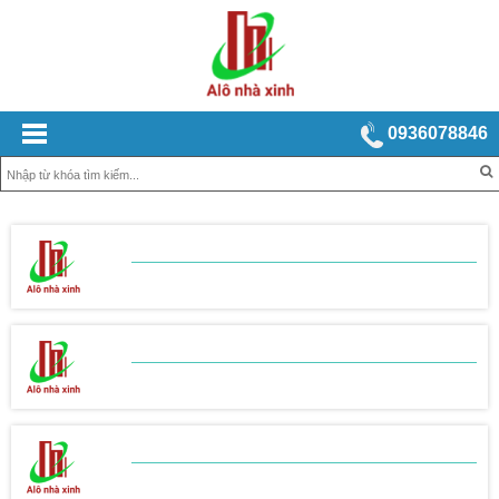
0936078846
BẢNG BÁO GIÁ
XÂY NHÀ TRỌN GÓI
BẢNG BÁO GIÁ
THI CÔNG THÔ
BẢNG BÁO GIÁ
THI CÔNG HOÀN THIỆN