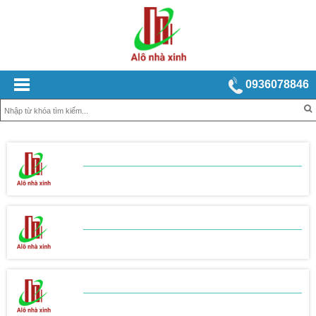
0936078846
BẢNG BÁO GIÁ
XÂY NHÀ TRỌN GÓI
BẢNG BÁO GIÁ
THI CÔNG THÔ
BẢNG BÁO GIÁ
THI CÔNG HOÀN THIỆN