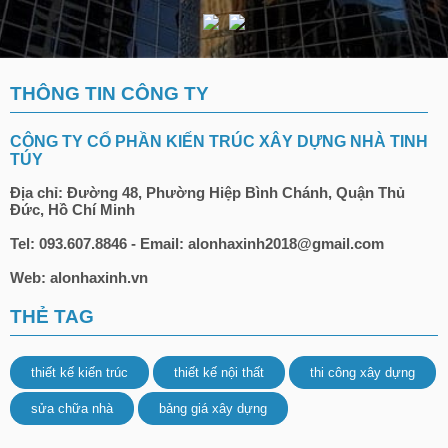
THÔNG TIN CÔNG TY
CÔNG TY CỔ PHẦN KIẾN TRÚC XÂY DỰNG NHÀ TINH
TÚY
Địa chỉ: Đường 48, Phường Hiệp Bình Chánh, Quận Thủ
Đức, Hồ Chí Minh
Tel: 093.607.8846 - Email: alonhaxinh2018@gmail.com
Web: alonhaxinh.vn
THẺ TAG
thiết kế kiến trúc
thiết kế nội thất
thi công xây dựng
sửa chữa nhà
bảng giá xây dựng