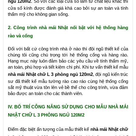
ngủ 120m2
. So với các loại cửa sổ làm từ chất liệu khác thì
cửa sổ kính được đánh giá khá cao bởi sự an toàn và tính
thẩm mỹ cho không gian sống.
2. Công trình nhà mái Nhật nổi bật với hệ thống hàng
rào và cổng
Đối với bất cứ công trình nhà ở nào thì đội ngũ thiết kế của
chúng tôi cũng chú trọng tới hệ thống cổng và hàng rào.
Hạng mục này luôn đảm bảo các yêu cầu về tính thẩm mỹ,
an toàn, phù hợp và tiết kiệm chi phí. Khi tư vấn thiết kế mẫu
nhà mái Nhật chữ L 3 phòng ngủ 120m2
, đội ngũ kiến trúc
sư đã thiết kế mẫu tường rào cao ráo cùng hệ thống cổng
sắt mỹ thuật vừa tôn lên vẻ bề thế cho công trình, vừa đảm
bảo được an toàn cho các thành viên.
IV. BỐ TRÍ CÔNG NĂNG SỬ DỤNG CHO MẪU NHÀ MÁI
NHẬT CHỮ L 3 PHÒNG NGỦ 120M2
Điểm đặc biệt ấn tượng của mẫu thiết kế
nhà mái Nhật chữ