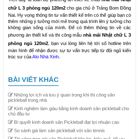
chữ L 3 phòng ngủ 120m2
cho gia chủ ở Trảng Bom Đồng
Nai. Hy vọng thông tin tư vấn thiết kế trên có thể giúp bạn có
thêm những ý tưởng mới mẻ trong quá trình lên ý tưởng cho
không gian sống của mình. Để có thêm thông tin về các
phương án thiết kế và thi công mẫu
nhà mái Nhật chữ L 3
phòng ngủ 120m2
, bạn vui lòng liên hệ tới số hotline trên
màn hình để nhận được sự tư vấn trực tiếp từ đội ngũ kiến
trúc sư của
Alo Nhà Xinh
.
BÀI VIẾT KHÁC
Những lợi ích và lưu ý quan trọng khi thi công sân
pickleball trong nhà
Kinh nghiệm làm giàu bằng kinh doanh sân pickleball cho
chủ đầu tư
Bí quyết kinh doanh sân Pickleball đạt lợi nhuận cao
So sánh giá làm sân pickleball với sân tennis
Thi công trọn gói sân Pickleball tiện lợi, hiệu quả, tối ưu