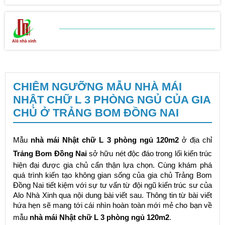
BẢNG BÁO GIÁ
SỬA CHỮA NHÀ
CHIÊM NGƯỠNG MẪU NHÀ MÁI
NHẬT CHỮ L 3 PHÒNG NGỦ CỦA GIA
CHỦ Ở TRẢNG BOM ĐỒNG NAI
Mẫu
nhà mái Nhật chữ L 3 phòng ngủ 120m2
ở địa chỉ
Trảng Bom Đồng Nai
sở hữu nét độc đáo trong lối kiến trúc
hiện đại được gia chủ cẩn thận lựa chọn. Cùng khám phá
quá trình kiến tạo không gian sống của gia chủ Trảng Bom
Đồng Nai tiết kiệm với sự tư vấn từ đội ngũ kiến trúc sư của
Alo Nhà Xinh qua nội dung bài viết sau. Thông tin từ bài viết
hứa hẹn sẽ mang tới cái nhìn hoàn toàn mới mẻ cho bạn về
mẫu
nhà mái Nhật chữ L 3 phòng ngủ 120m2
.