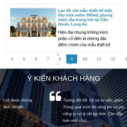
Click chuột tìm hiểu ngay nhé!
Lạc lối với mẫu thiết kế biệt
thự nhà vườn 300m2 phong
cách địa trung hải tại Cần
Giuộc Long An
Hiện đại nhưng không kém
phần cổ điển là những đặc
điểm chính của mẫu thiết kế
biệt thự nhà vườn 300m2
«
‹
phong cách địa trung hải. Click
4
5
6
7
8
9
10
11
12
chuột tìm hiểu nhé!
›
»
Ý KIẾN KHÁCH HÀNG
Tương đối tốt. Kỹ sư tư vấn, giám sát nhiệt tình.
Trong quá trình thi công khi có phát sinh vấn đề
công ty xử lý rất kịp thời. Cần đẩy nhanh tiến độ
hơn một chút.