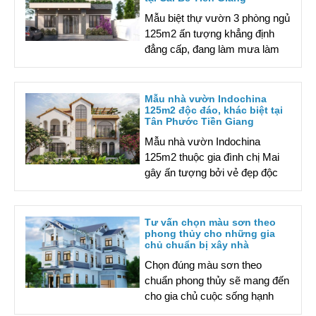
Mẫu biệt thự vườn 3 phòng ngủ
125m2 ấn tượng khẳng định
đẳng cấp, đang làm mưa làm
gió tạo Cái Bè Tiền Giang. Click
chuột vào bài viết để tìm hiểu
chi tiết.
Mẫu nhà vườn Indochina
125m2 độc đáo, khác biệt tại
Tân Phước Tiền Giang
Mẫu nhà vườn Indochina
125m2 thuộc gia đình chị Mai
gây ấn tượng bởi vẻ đẹp độc
đáo, khác biệt so với thị trường
chung. Click chuột để tìm hiểu
chi tiết.
Tư vấn chọn màu sơn theo
phong thủy cho những gia
chủ chuẩn bị xây nhà
Chọn đúng màu sơn theo
chuẩn phong thủy sẽ mang đến
cho gia chủ cuộc sống hạnh
phúc, chiêu tài, đón lộc. Cùng