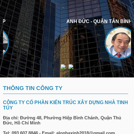
ANH ĐỨC - QUẬN TÂN BÌNH
THÔNG TIN CÔNG TY
CÔNG TY CỔ PHẦN KIẾN TRÚC XÂY DỰNG NHÀ TINH
TÚY
Địa chỉ: Đường 48, Phường Hiệp Bình Chánh, Quận Thủ
Đức, Hồ Chí Minh
Tel: 093.607.8846 - Email: alonhaxinh2018@gmail.com