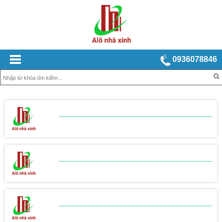
0936078846
BẢNG BÁO GIÁ
XÂY NHÀ TRỌN GÓI
BẢNG BÁO GIÁ
THI CÔNG THÔ
BẢNG BÁO GIÁ
THI CÔNG HOÀN THIỆN