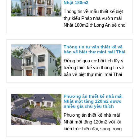
Nhật 180m2
Thông tin về mẫu thiết kế biệt
thự kiểu Pháp nhà vườn mái
Nhật 180m2 ở Long An sẽ cho
bạn thêm ý tưởng mới khi cải
tạo không gian. Nhấp chuột để
tìm hiểu chi tiết!
Thông tin tư vấn thiết kế về
bản vẽ biệt thự mini mái Thái
Đừng bỏ qua cơ hội tích lũy ý
tưởng thiết kế với thông tin về
bản vẽ biệt thự mini mái Thái
trong nội dung bài viết sau.
Nhấp chuột để tìm hiểu chi tiết
nhé.
Phương án thiết kế nhà mái
Nhật một tầng 120m2 được
nhiều gia chủ yêu thích
Phương án thiết kế nhà mái
Nhật một tầng 120m2 với lối
kiến trúc hiện đại, sang trọng
chiếm trọn trái tim của gia chủ.