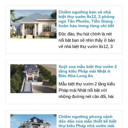
Alo Nhà Xinh tìm hiểu thông tin
chi tiết ngay nhé!
Chiêm ngưỡng bản vẽ nhà
biệt thự vườn 8x12, 3 phòng
ngủ Tân Phước, Tiền Giang -
hoàn hảo trong từng chi tiết
Độc đáo, thu hút chính là nét
nổi bật bạn sẽ nhìn thấy ở bản
vẽ nhà biệt thự vườn 8x12, 3
phòng ngủ Tân Phước Tiền
Giang. Cùng Alo Nhà Xinh
khám phá ngay nhé!
Xuýt xoa mẫu biệt thự vườn 2
tầng kiểu Pháp mái Nhật ở
Đức Hòa Long An
Mẫu biệt thự vườn 2 tầng kiểu
Pháp mái Nhật nổi bật với
những đường nét cân đối, hài
hoà là chọn lựa lý tưởng cho
không gian sống. Cùng khám
phá nhé!
Chiêm ngưỡng phong cách
độc đáo của mẫu thiết kế biệt
thự kiểu Pháp nhà vườn mái