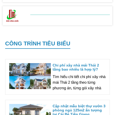
BẢNG BÁO GIÁ
SỬA CHỮA NHÀ
CÔNG TRÌNH TIÊU BIỂU
Chi phí xây nhà mái Thái 2
tầng bao nhiêu là hợp lý?
Tìm hiểu chi tiết chi phí xây nhà
mái Thái 2 tầng theo từng
phương án, từng gói xây nhà
giúp lên dự toán chính xác.
Liên hệ theo số hotline để được
tư vấn và hỗ trợ chi tiết nhé!
Cập nhật mẫu biệt thự vườn 3
phòng ngủ 125m2 ấn tượng
tại Cái Bè Tiền Giang