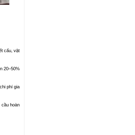
ết cấu, vật
lên 20–50%
chi phí gia
u cầu hoàn