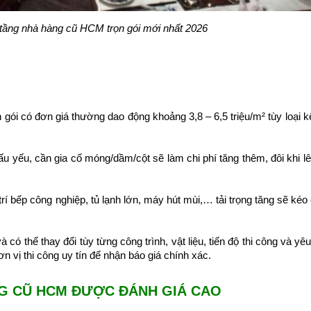
 tầng nhà hàng cũ HCM trọn gói mới nhất 2026
n gói có đơn giá thường dao động khoảng 3,8 – 6,5 triệu/m² tùy loại k
cấu yếu, cần gia cố móng/dầm/cột sẽ làm chi phí tăng thêm, đôi khi 
 trí bếp công nghiệp, tủ lạnh lớn, máy hút mùi,… tải trọng tăng sẽ kéo 
có thể thay đổi tùy từng công trình, vật liệu, tiến độ thi công và yê
n vị thi công uy tín để nhận báo giá chính xác.
NG CŨ HCM ĐƯỢC ĐÁNH GIÁ CAO