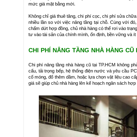
mức giá mặt bằng mới.
Không chỉ giá thuê tăng, chi phí cọc, chi phí sửa chữa
nhiều lần so với việc nâng tầng tại chỗ. Cùng với đ
chấm dứt hợp đồng, chủ nhà hàng có thể rơi vào trạng
tư vào tài sản của chính mình, ổn định, bền vững và ít r
CHI PHÍ NÂNG TẦNG NHÀ HÀNG CŨ 
Chi phí nâng tầng nhà hàng cũ tại TP.HCM không phải 
cấu, tải trọng bếp, hệ thống điện nước và yêu cầu P
cố móng, đổ thêm dầm, hoặc lựa chọn vật liệu cao cấp 
giá sẽ giúp chủ nhà hàng lên kế hoạch ngân sách hợp 