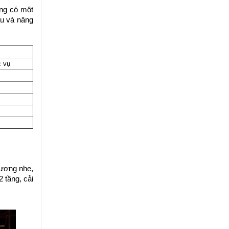
ông có một
ấu và nâng
c vụ
lượng nhẹ,
 tầng, cải