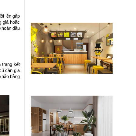
Giải pháp sửa quán ăn Nhật Bản
chữa lành hút khách vượt trội và tối
ưu chi phí
đội lên gấp
g giá hoặc
 khoản đầu
 trạng kết
cũ cần gia
 khảo bảng
5 hạng mục quan trọng khi sửa
quán ăn sinh viên