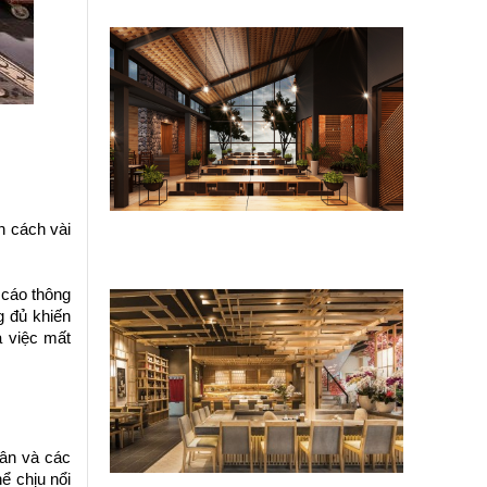
n cách vài
6 sai lầm khiến cải tạo mặt bằng
kinh doanh cũ tốn gấp đôi chi phí
 cáo thông
g đủ khiến
a việc mất
dân và các
ể chịu nổi