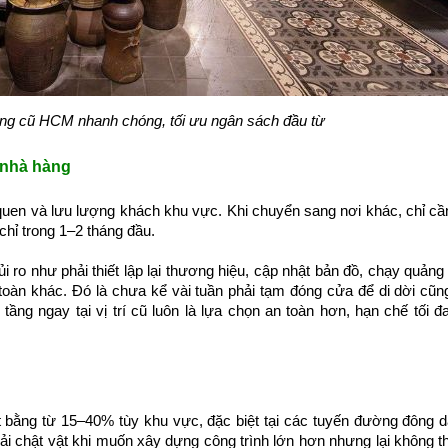
àng cũ HCM nhanh chóng, tối ưu ngân sách đầu từ
a nhà hàng
uen và lưu lượng khách khu vực. Khi chuyển sang nơi khác, chỉ cầ
chỉ trong 1–2 tháng đầu.
ủi ro như phải thiết lập lại thương hiệu, cập nhật bản đồ, chạy quảng
oàn khác. Đó là chưa kể vài tuần phải tạm đóng cửa để di dời cũn
tầng ngay tại vị trí cũ luôn là lựa chọn an toàn hơn, hạn chế tối đ
 bằng từ 15–40% tùy khu vực, đặc biệt tại các tuyến đường đông 
i chật vật khi muốn xây dựng công trình lớn hơn nhưng lại không th