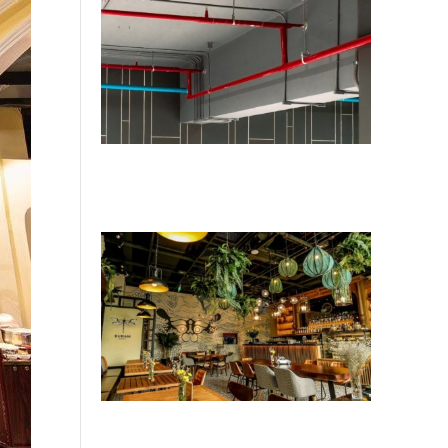
4 hạng mục sửa nhà hàng chuẩn
PCCC cốt lõi giúp nhà hàng yên tâm
đón khách
Tiêu chí chọn đơn vị cải tạo F&B uy
tín