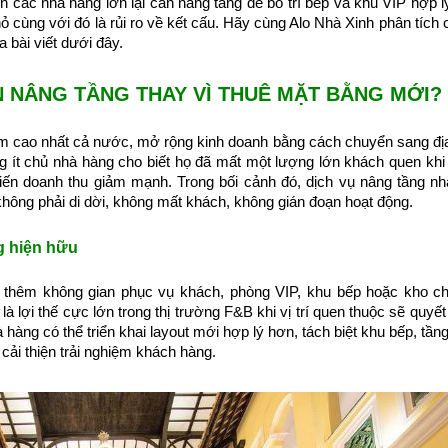
 các nhà hàng lớn lại cần nâng tầng để bố trí bếp và khu VIP hợp l
cùng với đó là rủi ro về kết cấu. Hãy cùng Alo Nhà Xinh phân tích ch
 bài viết dưới đây.
N NÂNG TẦNG THAY VÌ THUÊ MẶT BẰNG MỚI?
óm cao nhất cả nước, mở rộng kinh doanh bằng cách chuyển sang đị
ng ít chủ nhà hàng cho biết họ đã mất một lượng lớn khách quen khi
hiến doanh thu giảm mạnh. Trong bối cảnh đó, dịch vụ nâng tầng n
 không phải di dời, không mất khách, không gián đoạn hoạt động.
g hiện hữu
 thêm không gian phục vụ khách, phòng VIP, khu bếp hoặc kho c
à lợi thế cực lớn trong thị trường F&B khi vị trí quen thuộc sẽ quyết
à hàng có thể triển khai layout mới hợp lý hơn, tách biệt khu bếp, tầ
 cải thiện trải nghiệm khách hàng.