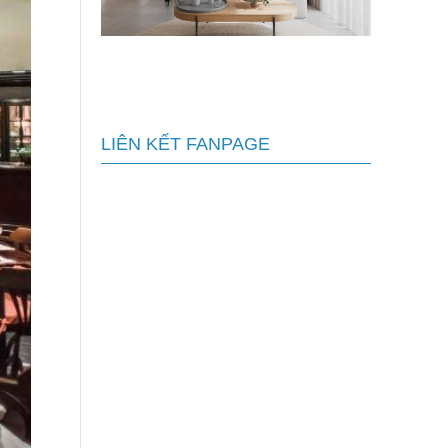
Chi phí sửa quán ăn chay bao nhiêu
tiền?
LIÊN KẾT FANPAGE