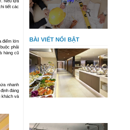
ý. Nếu lựa
i tiết các
BÀI VIẾT NỔI BẬT
a điểm lớn
 buộc phải
hà hàng cũ
hứa nhanh
 định đáng
ng khách và
Giải pháp cải tạo nhà hàng buffet
500m2 giúp khai thác tối đa diện
tích