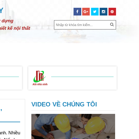
Y
y dựng
iết kế nội thất
SỬA CHỮA NHÀ
BẢNG GIÁ
LIÊN HỆ
BẢNG BÁO GIÁ
 THIỆN
SỬA CHỮA NHÀ
VIDEO VỀ CHÚNG TÔI
,
anh. Nhiều