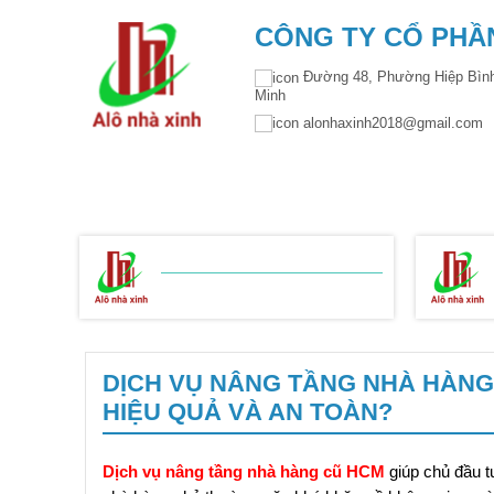
CÔNG TY CỔ PHẦN
Đường 48, Phường Hiệp Bình
Minh
alonhaxinh2018@gmail.co
TRANG CHỦ
GIỚI THIỆU
THIẾT KẾ KIẾ
BẢNG BÁO GIÁ
XÂY NHÀ TRỌN GÓI
DỊCH VỤ NÂNG TẦNG NHÀ HÀNG 
HIỆU QUẢ VÀ AN TOÀN?
Dịch vụ nâng tầng nhà hàng cũ HCM
giúp chủ đầu t