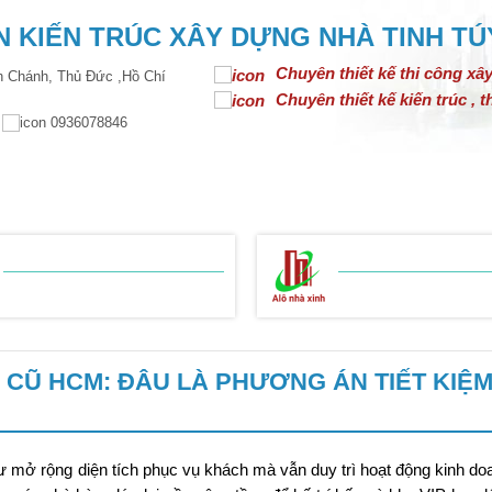
 KIẾN TRÚC XÂY DỰNG NHÀ TINH TÚ
Chuyên thiết kế thi công xâ
 Chánh, Thủ Đức ,Hồ Chí
Chuyên thiết kế kiến trúc , th
m
0936078846
N TRÚC
THIẾT KẾ NỘI THẤT
THI CÔNG XÂY DỰNG
BẢNG BÁO GIÁ
BẢNG BÁO GIÁ
THI CÔNG THÔ
THI CÔNG HOÀN
CŨ HCM: ĐÂU LÀ PHƯƠNG ÁN TIẾT KIỆM
ư mở rộng diện tích phục vụ khách mà vẫn duy trì hoạt động kinh do