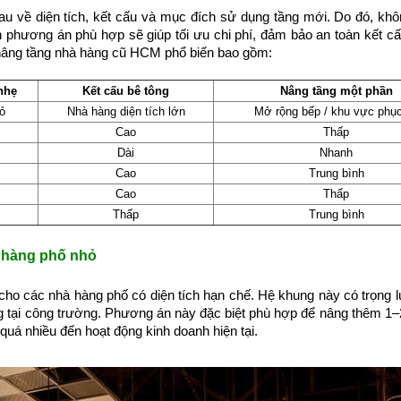
u về diện tích, kết cấu và mục đích sử dụng tầng mới. Do đó, kh
 phương án phù hợp sẽ giúp tối ưu chi phí, đảm bảo an toàn kết c
 nâng tầng nhà hàng cũ HCM phổ biến bao gồm:
nhẹ
Kết cấu bê tông
Nâng tầng một phần
ỏ
Nhà hàng diện tích lớn
Mở rộng bếp / khu vực phụ
Cao
Thấp
Dài
Nhanh
Cao
Trung bình
Cao
Thấp
Thấp
Trung bình
 hàng phố nhỏ
 cho các nhà hàng phố có diện tích hạn chế. Hệ khung này có trọng 
ông tại công trường. Phương án này đặc biệt phù hợp để nâng thêm 1–2
uá nhiều đến hoạt động kinh doanh hiện tại.