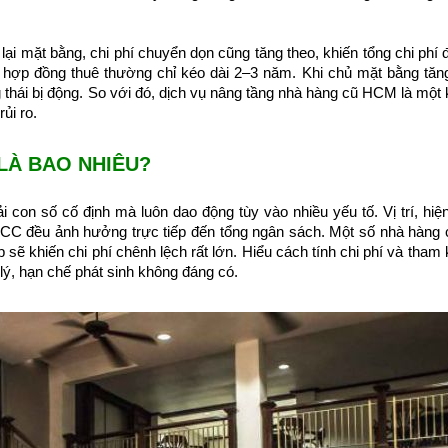
 lại mặt bằng, chi phí chuyển dọn cũng tăng theo, khiến tổng chi phí 
ó, hợp đồng thuê thường chỉ kéo dài 2–3 năm. Khi chủ mặt bằng tăn
 thái bị động. So với đó, dịch vụ nâng tầng nhà hàng cũ HCM là một
ủi ro.
LÀ BAO NHIÊU?
con số cố định mà luôn dao động tùy vào nhiều yếu tố. Vị trí, hiện
CCC đều ảnh hưởng trực tiếp đến tổng ngân sách. Một số nhà hàng 
sẽ khiến chi phí chênh lệch rất lớn. Hiểu cách tính chi phí và tham
lý, hạn chế phát sinh không đáng có.