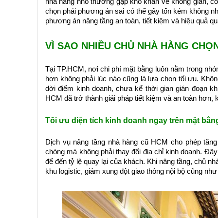
nhà hàng nhỏ thường gặp khó khăn về không gian, còn
chọn phải phương án sai có thể gây tốn kém không nhỏ 
phương án nâng tầng an toàn, tiết kiệm và hiệu quả qua
VÌ SAO NHIỀU CHỦ NHÀ HÀNG CHỌ
Tại TP.HCM, nơi chi phí mặt bằng luôn nằm trong nh
hơn không phải lúc nào cũng là lựa chọn tối ưu. Khô
dời điểm kinh doanh, chưa kể thời gian gián đoạn k
HCM đã trở thành giải pháp tiết kiệm và an toàn hơn,
Tối ưu diện tích kinh doanh ngay trên mặt bằn
Dịch vụ nâng tầng nhà hàng cũ HCM cho phép tăng
chóng mà không phải thay đổi địa chỉ kinh doanh. Đây l
để đến tỷ lệ quay lại của khách. Khi nâng tầng, chủ nh
khu logistic, giảm xung đột giao thông nội bộ cũng như