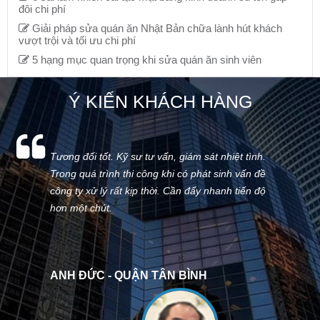
đôi chi phí
Giải pháp sửa quán ăn Nhật Bản chữa lành hút khách
vượt trội và tối ưu chi phí
5 hạng mục quan trọng khi sửa quán ăn sinh viên
Ý KIẾN KHÁCH HÀNG
Tương đối tốt. Kỹ sư tư vấn, giám sát nhiệt tình.
Trong quá trình thi công khi có phát sinh vấn đề
công ty xử lý rất kịp thời. Cần đẩy nhanh tiến độ
hơn một chút.
ANH ĐỨC - QUẬN TÂN BÌNH