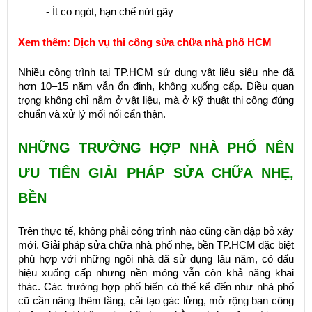
- Ít co ngót, hạn chế nứt gãy
Xem thêm:
Dịch vụ thi công sửa chữa nhà phố HCM
Nhiều công trình tại TP.HCM sử dụng vật liệu siêu nhẹ đã
hơn 10–15 năm vẫn ổn định, không xuống cấp. Điều quan
trọng không chỉ nằm ở vật liệu, mà ở kỹ thuật thi công đúng
chuẩn và xử lý mối nối cẩn thận.
NHỮNG TRƯỜNG HỢP NHÀ PHỐ NÊN
ƯU TIÊN GIẢI PHÁP SỬA CHỮA NHẸ,
BỀN
Trên thực tế, không phải công trình nào cũng cần đập bỏ xây
mới. Giải pháp sửa chữa nhà phố nhẹ, bền TP.HCM đặc biệt
phù hợp với những ngôi nhà đã sử dụng lâu năm, có dấu
hiệu xuống cấp nhưng nền móng vẫn còn khả năng khai
thác. Các trường hợp phổ biến có thể kể đến như nhà phố
cũ cần nâng thêm tầng, cải tạo gác lửng, mở rộng ban công