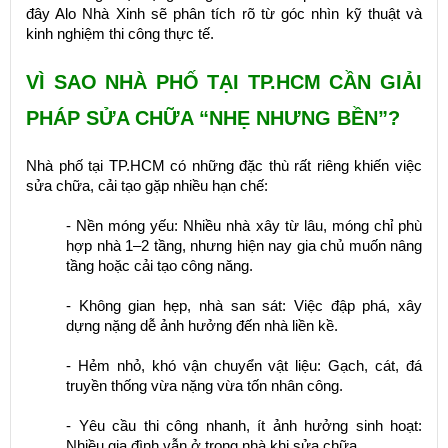
đây Alo Nhà Xinh sẽ phân tích rõ từ góc nhìn kỹ thuật và
kinh nghiệm thi công thực tế.
VÌ SAO NHÀ PHỐ TẠI TP.HCM CẦN GIẢI
PHÁP SỬA CHỮA “NHẸ NHƯNG BỀN”?
Nhà phố tại TP.HCM có những đặc thù rất riêng khiến việc
sửa chữa, cải tạo gặp nhiều hạn chế:
- Nền móng yếu: Nhiều nhà xây từ lâu, móng chỉ phù
hợp nhà 1–2 tầng, nhưng hiện nay gia chủ muốn nâng
tầng hoặc cải tạo công năng.
- Không gian hẹp, nhà san sát: Việc đập phá, xây
dựng nặng dễ ảnh hưởng đến nhà liền kề.
- Hẻm nhỏ, khó vận chuyển vật liệu: Gạch, cát, đá
truyền thống vừa nặng vừa tốn nhân công.
- Yêu cầu thi công nhanh, ít ảnh hưởng sinh hoạt:
Nhiều gia đình vẫn ở trong nhà khi sửa chữa.