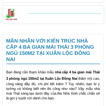
BẢNG BÁO GIÁ
SỬA CHỮA NHÀ
MÃN NHÃN VỚI KIẾN TRÚC NHÀ
CẤP 4 BA GIAN MÁI THÁI 3 PHÒNG
NGỦ 150M2 TẠI XUÂN LỘC ĐỒNG
NAI
Bạn đang cần tham khảo mẫu
nhà cấp 4 ba gian mái Thái
3 phòng ngủ 150m2 tại Xuân Lộc Đồng Nai
thẩm mỹ cao,
công năng đầy đủ, chi phí tiết kiệm ? Tuy nhiên, bạn bí ý
tưởng và không biết nên thi công như nào? Vậy mẫu nhà
mái Thái sáng tạo dưới đây của Alo Nhà Xinh chắc chắn sẽ
là gợi ý tuyệt vời dành cho bạn.