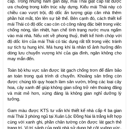
cấp. Trong những năm gần đây, mái Thái giật cấp rất được
ưa chuộng trong kiến trúc xây dựng. Kiểu mái Thái này có
chiều cao vượt trội, độ dốc ấn tượng giúp căn nhà thêm
phần hút mắt, tôn lên sự bề thế. Bên cạnh đó, cách thiết kế
mái Thái có độ dốc cao còn có công năng đặc biệt trong việc
chống nóng, tản nhiệt, hạn chế tính trạng nước mưa ngấm
vào mái nhà. Nếu xét về phong thuỷ, thiết kế hình chóp với
độ dốc lớn của mái Thái có tác dụng rất tốt trong việc tránh
sự tích tụ hung khí. Mà hung khí là nhân tố ảnh hưởng đến
dòng lưu chuyển vượng khí của gia đình, ngăn không cho
may mắn đến.
Toàn bộ khu vực sân được lát gạch chống trơn để đảm bảo
an toàn trong quá trình di chuyển. Khoảng sân trống còn
được chúng tôi quy hoạch làm sân vườn, trồng các loại cây
hoa, cây xanh để giúp không gian sống trở nên thoáng đãng
và mát mẻ hơn, xứng đáng là không gian nghỉ dưỡng lý
tưởng.
Gam màu được KTS tư vấn khi thiết kế nhà cấp 4 ba gian
mái Thái 3 phòng ngủ tại Xuân Lộc Đồng Nai là trắng kết hợp
cùng với xanh ghi, phần chân tường còn được lát gạch thẻ
trang trí. Vị trí sảnh của ngôi nhà sử dụng hệ cột vuông vức,