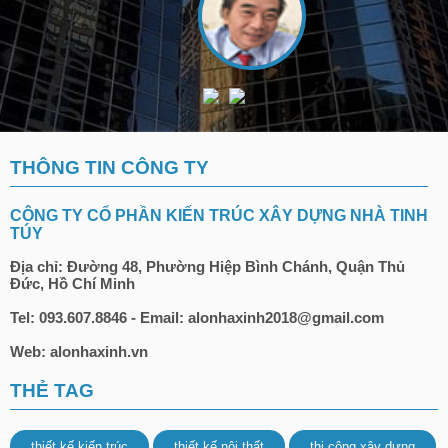
THÔNG TIN CÔNG TY
CÔNG TY CỔ PHẦN KIẾN TRÚC XÂY DỰNG NHÀ TINH
TÚY
Địa chỉ: Đường 48, Phường Hiệp Bình Chánh, Quận Thủ
Đức, Hồ Chí Minh
Tel: 093.607.8846 - Email: alonhaxinh2018@gmail.com
Web: alonhaxinh.vn
THẺ TAG
thiết kế kiến trúc
thiết kế nội thất
thi công xây dựng