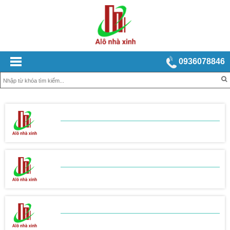
0936078846
BẢNG BÁO GIÁ
XÂY NHÀ TRỌN GÓI
BẢNG BÁO GIÁ
THI CÔNG THÔ
BẢNG BÁO GIÁ
THI CÔNG HOÀN THIỆN