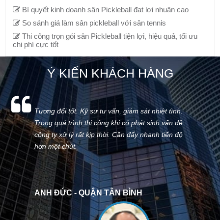
Bí quyết kinh doanh sân Pickleball đạt lợi nhuận cao
So sánh giá làm sân pickleball với sân tennis
Thi công trọn gói sân Pickleball tiện lợi, hiệu quả, tối ưu
chi phí cực tốt
Ý KIẾN KHÁCH HÀNG
Tương đối tốt. Kỹ sư tư vấn, giám sát nhiệt tình.
Trong quá trình thi công khi có phát sinh vấn đề
công ty xử lý rất kịp thời. Cần đẩy nhanh tiến độ
hơn một chút.
ANH ĐỨC - QUẬN TÂN BÌNH