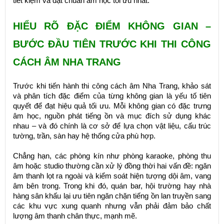
tiết kiệm và đạt chuẩn âm học tối ưu nhất.
HIỂU RÕ ĐẶC ĐIỂM KHÔNG GIAN –
BƯỚC ĐẦU TIÊN TRƯỚC KHI THI CÔNG
CÁCH ÂM NHA TRANG
Trước khi tiến hành thi công cách âm Nha Trang, khảo sát
và phân tích đặc điểm của từng không gian là yếu tố tiên
quyết để đạt hiệu quả tối ưu. Mỗi không gian có đặc trưng
âm học, nguồn phát tiếng ồn và mục đích sử dụng khác
nhau – và đó chính là cơ sở để lựa chọn vật liệu, cấu trúc
tường, trần, sàn hay hệ thống cửa phù hợp.
Chẳng hạn, các phòng kín như phòng karaoke, phòng thu
âm hoặc studio thường cần xử lý đồng thời hai vấn đề: ngăn
âm thanh lọt ra ngoài và kiểm soát hiện tượng dội âm, vang
âm bên trong. Trong khi đó, quán bar, hội trường hay nhà
hàng sân khấu lại ưu tiên ngăn chặn tiếng ồn lan truyền sang
các khu vực xung quanh nhưng vẫn phải đảm bảo chất
lượng âm thanh chân thực, mạnh mẽ.