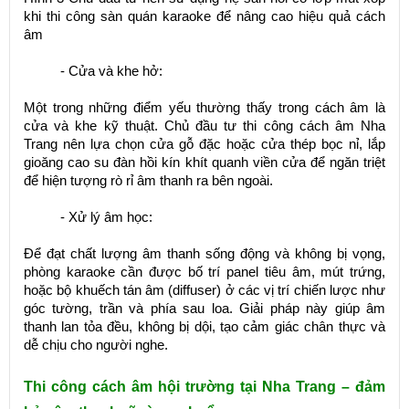
khi thi công sàn quán karaoke để nâng cao hiệu quả cách
âm
- Cửa và khe hở:
Một trong những điểm yếu thường thấy trong cách âm là
cửa và khe kỹ thuật. Chủ đầu tư thi công cách âm Nha
Trang nên lựa chọn cửa gỗ đặc hoặc cửa thép bọc nỉ, lắp
gioăng cao su đàn hồi kín khít quanh viền cửa để ngăn triệt
để hiện tượng rò rỉ âm thanh ra bên ngoài.
- Xử lý âm học:
Để đạt chất lượng âm thanh sống động và không bị vọng,
phòng karaoke cần được bố trí panel tiêu âm, mút trứng,
hoặc bộ khuếch tán âm (diffuser) ở các vị trí chiến lược như
góc tường, trần và phía sau loa. Giải pháp này giúp âm
thanh lan tỏa đều, không bị dội, tạo cảm giác chân thực và
dễ chịu cho người nghe.
Thi công cách âm hội trường tại Nha Trang – đảm