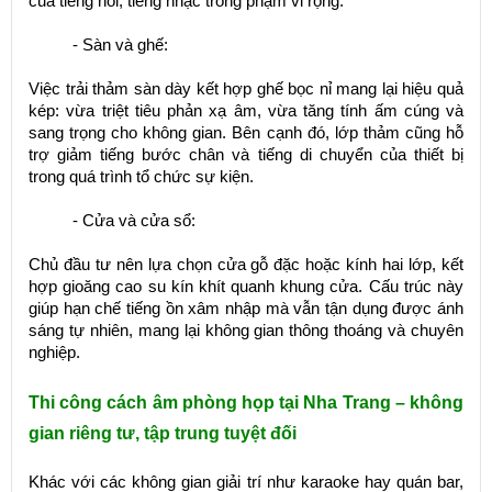
của tiếng nói, tiếng nhạc trong phạm vi rộng.
- Sàn và ghế:
Việc trải thảm sàn dày kết hợp ghế bọc nỉ mang lại hiệu quả
kép: vừa triệt tiêu phản xạ âm, vừa tăng tính ấm cúng và
sang trọng cho không gian. Bên cạnh đó, lớp thảm cũng hỗ
trợ giảm tiếng bước chân và tiếng di chuyển của thiết bị
trong quá trình tổ chức sự kiện.
- Cửa và cửa sổ:
Chủ đầu tư nên lựa chọn cửa gỗ đặc hoặc kính hai lớp, kết
hợp gioăng cao su kín khít quanh khung cửa. Cấu trúc này
giúp hạn chế tiếng ồn xâm nhập mà vẫn tận dụng được ánh
sáng tự nhiên, mang lại không gian thông thoáng và chuyên
nghiệp.
Thi công cách âm phòng họp tại Nha Trang – không
gian riêng tư, tập trung tuyệt đối
Khác với các không gian giải trí như karaoke hay quán bar,