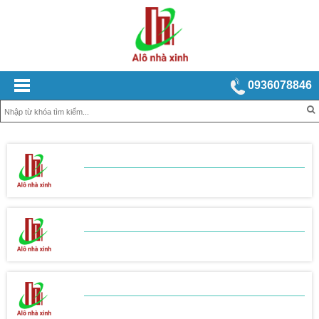
0936078846
BẢNG BÁO GIÁ
XÂY NHÀ TRỌN GÓI
BẢNG BÁO GIÁ
THI CÔNG THÔ
BẢNG BÁO GIÁ
THI CÔNG HOÀN THIỆN