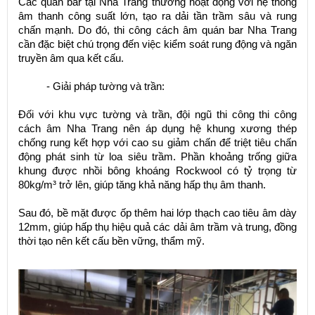
Các quán bar tại Nha Trang thường hoạt động với hệ thống
âm thanh công suất lớn, tạo ra dải tần trầm sâu và rung
chấn mạnh. Do đó, thi công cách âm quán bar Nha Trang
cần đặc biệt chú trọng đến việc kiểm soát rung động và ngăn
truyền âm qua kết cấu.
- Giải pháp tường và trần:
Đối với khu vực tường và trần, đội ngũ thi công thi công
cách âm Nha Trang nên áp dụng hệ khung xương thép
chống rung kết hợp với cao su giảm chấn để triệt tiêu chấn
động phát sinh từ loa siêu trầm. Phần khoảng trống giữa
khung được nhồi bông khoáng Rockwool có tỷ trọng từ
80kg/m³ trở lên, giúp tăng khả năng hấp thụ âm thanh.
Sau đó, bề mặt được ốp thêm hai lớp thạch cao tiêu âm dày
12mm, giúp hấp thụ hiệu quả các dải âm trầm và trung, đồng
thời tạo nên kết cấu bền vững, thẩm mỹ.