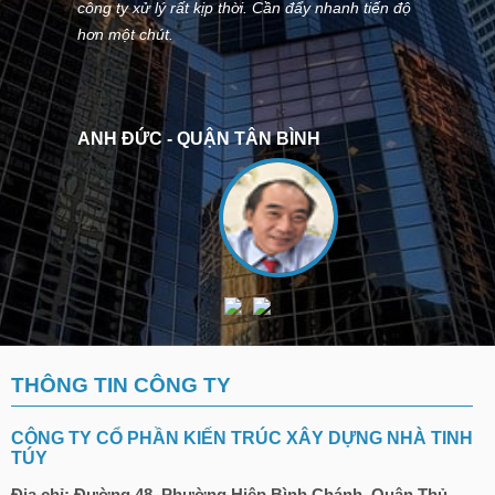
công ty xử lý rất kịp thời. Cần đẩy nhanh tiến độ
hơn một chút.
ANH ĐỨC - QUẬN TÂN BÌNH
THÔNG TIN CÔNG TY
CÔNG TY CỔ PHẦN KIẾN TRÚC XÂY DỰNG NHÀ TINH
TÚY
Địa chỉ: Đường 48, Phường Hiệp Bình Chánh, Quận Thủ