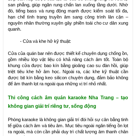
san phẳng, giúp ngăn rung chấn lan xuống tầng dưới. Nhờ
đó, tiếng bass và rung động mạnh được kiểm soát tối đa,
hạn chế tình trạng truyền âm sang công trình lân cận –
nguyên nhân thường xuyên gây phiền toái cho cư dân xung
quanh.
- Cửa và khe hở kỹ thuật:
Cửa của quán bar nên được thiết kế chuyên dụng chống ồn,
gồm nhiều lớp vật liệu có khả năng cách âm tốt. Toàn bộ
khung cửa được bao kín bằng gioăng cao su đàn hồi, giúp
triệt tiêu khe hở âm học. Ngoài ra, các khe kỹ thuật cần
được bịt kín bằng keo silicon chuyên dụng, đảm bảo không
để âm thanh lọt ra ngoài qua những vị trí nhỏ nhất.
Thi công cách âm quán karaoke Nha Trang – tạo
không gian giải trí riêng tư, sống động
Phòng karaoke là không gian giải trí đòi hỏi sự cân bằng tinh
tế giữa cách âm và tiêu âm. Mục tiêu ngoài ngăn tiếng ồn lọt
ra ngoài, mà còn cần phải duy trì chất lượng âm thanh chân