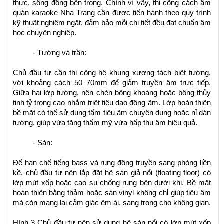
thực, sống động bên trong. Chính vì vậy, thi công cách âm
quán karaoke Nha Trang cần được tiến hành theo quy trình
kỹ thuật nghiêm ngặt, đảm bảo mỗi chi tiết đều đạt chuẩn âm
học chuyên nghiệp.
- Tường và trần:
Chủ đầu tư cần thi công hệ khung xương tách biệt tường,
với khoảng cách 50–70mm để giảm truyền âm trực tiếp.
Giữa hai lớp tường, nên chèn bông khoáng hoặc bông thủy
tinh tỷ trọng cao nhằm triệt tiêu dao động âm. Lớp hoàn thiện
bề mặt có thể sử dụng tấm tiêu âm chuyên dụng hoặc nỉ dán
tường, giúp vừa tăng thẩm mỹ vừa hấp thụ âm hiệu quả.
- Sàn:
Để hạn chế tiếng bass và rung động truyền sang phòng liền
kề, chủ đầu tư nên lắp đặt hệ sàn giả nổi (floating floor) có
lớp mút xốp hoặc cao su chống rung bên dưới khi. Bề mặt
hoàn thiện bằng thảm hoặc sàn vinyl không chỉ giúp tiêu âm
mà còn mang lại cảm giác êm ái, sang trọng cho không gian.
Hình 3 Chủ đầu tư nên sử dụng hệ sàn nổi có lớp mút xốp