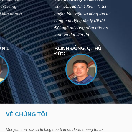
ng
việc của Alô Nhà Xinh. Trách
ở.
nhanh
nhiệm làm việc và công tác thi
công của đội quản lý rất tốt.
Đội ngũ thi công đảm bảo an
toàn và đạt tiến độ.
P.LINH ĐÔNG, Q.THỦ
X
ĐỨC
B
VỀ CHÚNG TÔI
Mọi yêu cầu, sự cố lo lắng của bạn sẽ được chúng tôi tư