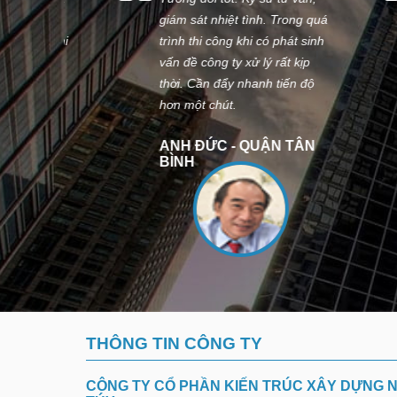
vấn,
giám sát nhiệt tình. Trong quá
cô
h chi
trình thi công khi có phát sinh
th
vấn đề công ty xử lý rất kịp
Al
thời. Cần đẩy nhanh tiến độ
mạ
hơn một chút.
GÒ
ANH ĐỨC - QUẬN TÂN
C
BÌNH
THÔNG TIN CÔNG TY
CÔNG TY CỔ PHẦN KIẾN TRÚC XÂY DỰNG N