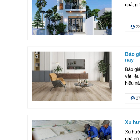
quả, gi
23
Báo gi
nay
Báo giá
vật liệ
hiểu nà
27
Xu hướ
Xu hướn
nhà cũ,