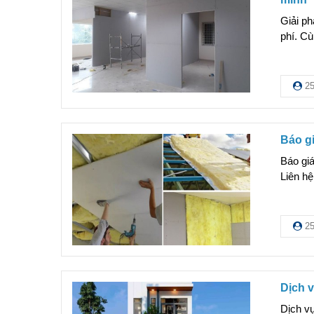
Giải p
phí. Cù
25
Báo gi
Báo gi
Liên hệ
25
Dịch v
Dịch v