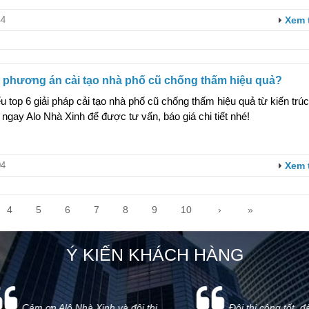
4
Xem 
à phương án cải tạo nhà phố cũ chống thấm hiệu quả?
u top 6 giải pháp cải tạo nhà phố cũ chống thấm hiệu quả từ kiến trúc
 ngay Alo Nhà Xinh để được tư vấn, báo giá chi tiết nhé!
4
Xem 
4
5
6
7
8
9
10
›
»
Ý KIẾN KHÁCH HÀNG
m ơn Alô Nhà Xinh và đội thi
Đội thi công tốt, đảm bảo 