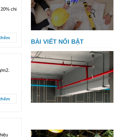
 20% chi
thêm
BÀI VIẾT NỔI BẬT
g/m2.
thêm
4 hạng mục sửa nhà hàng chuẩn
PCCC cốt lõi giúp nhà hàng yên tâm
đón khách
hiệu