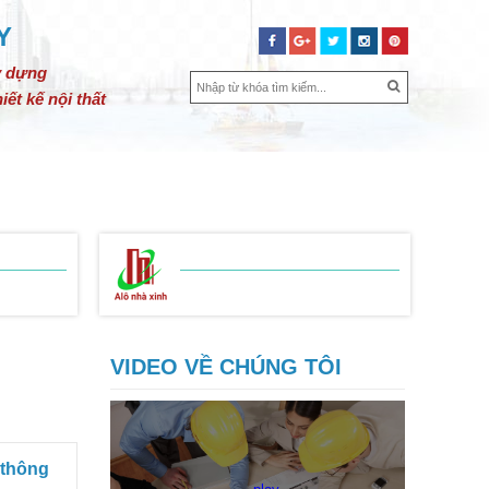
Y
y dựng
iết kế nội thất
SỬA CHỮA NHÀ
BẢNG GIÁ
LIÊN HỆ
BẢNG BÁO GIÁ
 THIỆN
SỬA CHỮA NHÀ
VIDEO VỀ CHÚNG TÔI
 thông