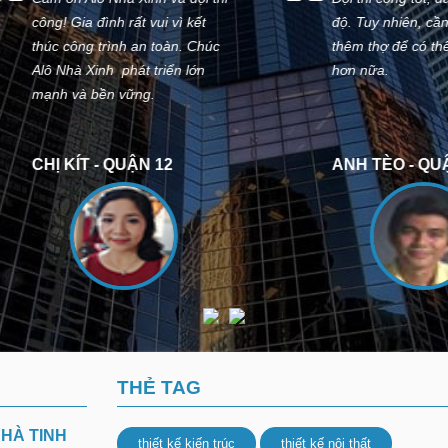
ng! Gia đình rất vui vì kết
độ. Tuy nhiên, cần bổ su
úc công trình an toàn. Chúc
thêm thợ để có thể làm 
ô Nhà Xinh phát triển lớn
hơn nữa.
nh và bền vững.
HỊ KÍT - QUẬN 12
ANH TÈO - QUẬN 1
THẺ TAG
HÀ TINH
thiết kế kiến trúc
thiết kế nội thất