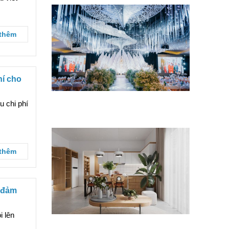
thêm
hí cho
5 sai lầm cần tránh khi cải tọa trung
u chi phí
tâm tiệc cưới xuống cấp
thêm
n đảm
i lên
Sửa chữa nhà phố chữa lành bao