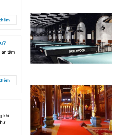
nhiêu tiền?
thêm
êu?
ự an tâm
Sửa chữa quán bida theo xu hướng
mới để thu hút khách trẻ
thêm
g khi
như