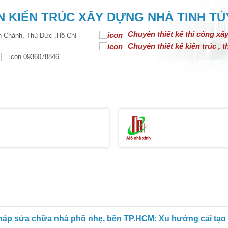
 KIẾN TRÚC XÂY DỰNG NHÀ TINH TÚ
Chuyên thiết kế thi công xâ
 Chánh, Thủ Đức ,Hồ Chí
Chuyên thiết kế kiến trúc , th
m
0936078846
N TRÚC
THIẾT KẾ NỘI THẤT
THI CÔNG XÂY DỰNG
BẢNG BÁO GIÁ
BẢNG BÁO GIÁ
THI CÔNG THÔ
THI CÔNG HOÀN
pháp sửa chữa nhà phố nhẹ, bền TP.HCM: Xu hướng cải tạo