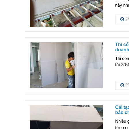
này nh
27
Thi cô
doanh
Thi côn
tới 30%
25
Cải tạ
bảo c
Nhiều g
từng ng