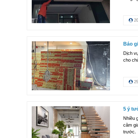
20
Báo gi
Dịch v
cho chủ
25
5 ý t
Nhiều g
cảm giá
trước.