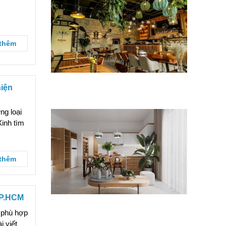
thêm
Tiêu chí chọn đơn vị cải tạo F&B uy
hiện
tín
ng loại
Xinh tìm
thêm
TP.HCM
Chi phí sửa quán ăn chay bao nhiêu
tiền?
, phù hợp
i viết