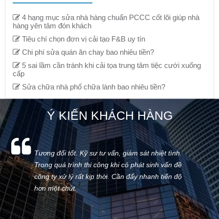
4 hạng mục sửa nhà hàng chuẩn PCCC cốt lõi giúp nhà
hàng yên tâm đón khách
Tiêu chí chọn đơn vị cải tạo F&B uy tín
Chi phí sửa quán ăn chay bao nhiêu tiền?
5 sai lầm cần tránh khi cải tọa trung tâm tiệc cưới xuống
cấp
Sửa chữa nhà phố chữa lành bao nhiêu tiền?
Ý KIẾN KHÁCH HÀNG
Tương đối tốt. Kỹ sư tư vấn, giám sát nhiệt tình.
Trong quá trình thi công khi có phát sinh vấn đề
công ty xử lý rất kịp thời. Cần đẩy nhanh tiến độ
hơn một chút.