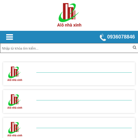
0936078846
BẢNG BÁO GIÁ
XÂY NHÀ TRỌN GÓI
BẢNG BÁO GIÁ
THI CÔNG THÔ
BẢNG BÁO GIÁ
THI CÔNG HOÀN THIỆN