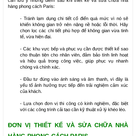
cần lưu ý những điểm sau khi thiết kế và sửa chữa nhà
hàng phong cách Paris:
- Tránh lạm dụng chi tiết cổ điển quá mức vì nó sẽ
khiến không gian trở nên nặng nề hoặc lỗi thời. Hãy
chọn lọc các chi tiết phù hợp để không gian vừa tinh
tế, vừa hiện đại.
- Các khu vực bếp và phục vụ cần được thiết kế sao
cho thuận tiện cho nhân viên, đảm bảo tính linh hoạt
và hiệu quả trong công việc, giúp phục vụ nhanh
chóng và chính xác.
- Đầu tư đúng vào ánh sáng và âm thanh, vì đây là
yếu tố ảnh hưởng trực tiếp đến trải nghiệm cảm xúc
của khách.
- Lựa chọn đơn vị thi công có kinh nghiệm, đặc biệt
với các công trình cải tạo cần kỹ thuật xử lý khéo léo.
ĐƠN VỊ THIẾT KẾ VÀ SỬA CHỮA NHÀ
HÀNG PHONG CÁCH PARIS