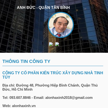
ANH ĐỨC - QUẬN TÂN BÌNH
THÔNG TIN CÔNG TY
CÔNG TY CỔ PHẦN KIẾN TRÚC XÂY DỰNG NHÀ TINH
TÚY
Địa chỉ: Đường 48, Phường Hiệp Bình Chánh, Quận Thủ
Đức, Hồ Chí Minh
Tel: 093.607.8846 - Email: alonhaxinh2018@gmail.com
Web: alonhaxinh.vn